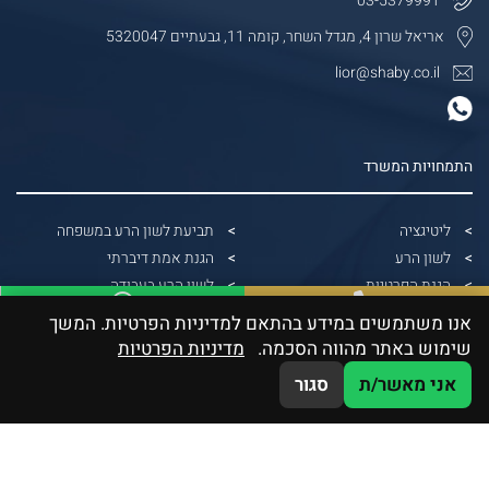
03-5379991
אריאל שרון 4, מגדל השחר, קומה 11, גבעתיים 5320047
lior@shaby.co.il
התמחויות המשרד
ליטיגציה
תביעת לשון הרע במשפחה
לשון הרע
הגנת אמת דיברתי
הגנת הפרטיות
לשון הרע בעבודה
הונאות דיגיטליות
עורך דין הגנת הפרטיות
אנו משתמשים במידע בהתאם למדיניות הפרטיות. המשך
WhatsApp
03-5379991
דיני בנקאות
הפצת תמונות ללא אישור
שימוש באתר מהווה הסכמה.
מדיניות הפרטיות
גבייה משפטית
עורך דין הוצאת דיבה
אני מאשר/ת
סגור
דיני חוזים וחברות
תביעה על צילום ללא רשות
תביעה על שיימינג
תביעת לשון הרע ללא הוכחת נזק
עורך דין לשון הרע תל אביב
תביעת לשון הרע
הוצאת דיבה בעבודה
לשון הרע בפייסבוק