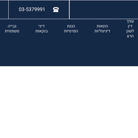
03-5379991
עורך
דין
הונאות
הגנת
דיני
גבייה
לשון
דיגיטליות
הפרטיות
בנקאות
משפטית
הרע