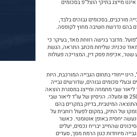
יננו מייצג בתיקי הוצל"פ בסכומים
יה מורכבים, בסכומים גבוהים בלבד,
ם בהם נדרשת חשיבה מחוץ לקופסה.
פועל. מדובר בנישה רווחת מאד, בעיקר כי
 מאוד טכנית: שליחת מכתב התראה, הגשת
 שטר, אכיפת פסק דין, המצריכה פעולות
הינו ייחודי בתחום הגבייה המורכבת, היות
 ובעלי סכומים גבוהים, שדורשים גבייה
 ליאור שבי מתמחה ומייצג במסגרת הוצאה
לפועל, בתיקים מורכבים, בסכומי גבייה, בסך של 250,000 ₪ ומעלה. הניסיון של עו”ד ליאור שבי
התוצאה המיטבית, בדיוק במקרים בהם
מקו של התיק, במקום לפעול רוחבית על
נעשה יחסית באופן אוטומטי. כאשר
כונים שהחייב יבריח נכסים, יעלים
בייה מיוחדות כגון הרמת מסך, סעדים