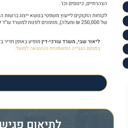
הצהרתיים, כינוסים וכו'.
לקוחות הזקוקים לייעוץ משפטי בנושא ייצוג ברשות ה
של 250,000 ₪ ומעלה), מוזמנים לפנות למשרד עו”ד ליאור שבי, למענה מקצועי ויעיל.
ליאור שבי, משרד עורכי-דין
מופיע באופן תדיר בדירוג BDICode המוכר כ
בתחום הגבייה המשפטית וההוצאה לפועל.
לתיאום פגיש