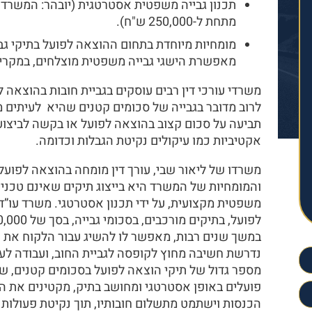
תכנון גבייה משפטית אסטרטגית (יובהר: המשרד א
מתחת ל-250,000 ש"ח).
מומחיות מיוחדת בתחום ההוצאה לפועל בתיקי גבי
מאפשרת הישגי גבייה משפטית מוצלחים, במקרי
משרדי עורכי דין רבים עוסקים בגביית חובות בהוצאה ל
לרוב מדובר בגבייה של סכומים קטנים שהיא לעיתים
תביעה על סכום קצוב בהוצאה לפועל או בקשה לביצוע
אקטיביות כמו עיקולים נקיטת הגבלות וכדומה.
משרדו של ליאור שבי, עורך דין מומחה בהוצאה לפועל, 
והמומחיות של המשרד היא בייצוג תיקים שאינם טכניים
משפטית מקצועית, על ידי תכנון אסטרטגי. משרד עו”ד
במשך שנים רבות, מאפשר לו להשיג עבור הלקוח את 
נדרשת חשיבה מחוץ לקופסה לגביית החוב, ועבודה לעו
מספר גדול של תיקי הוצאה לפועל בסכומים קטנים, ש
פועלים באופן אסטרטגי ומחושב בתיק, מקטינים את הסי
הכנסות וישתמט מתשלום חובותיו, תוך נקיטת פעולות ג