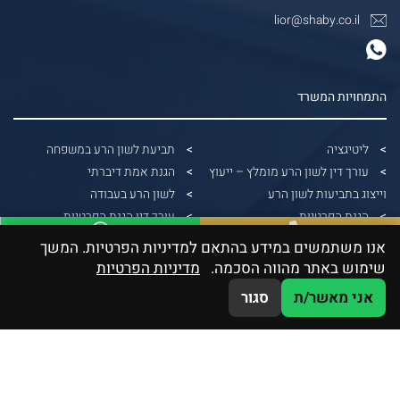
lior@shaby.co.il
התמחויות המשרד
ליטיגציה
תביעת לשון הרע במשפחה
עורך דין לשון הרע מומלץ – ייעוץ
הגנת אמת דיברתי
וייצוג בתביעות לשון הרע
לשון הרע בעבודה
הגנת הפרטיות
עורך דין הגנת הפרטיות
הונאות דיגיטליות
הפצת תמונות ללא אישור
אנו משתמשים במידע בהתאם למדיניות הפרטיות. המשך
WhatsApp
03-5379991
דיני בנקאות
עורך דין הוצאת דיבה
שימוש באתר מהווה הסכמה.
מדיניות הפרטיות
גבייה משפטית
תביעה על צילום ללא רשות
אני מאשר/ת
סגור
דיני חוזים וחברות
תביעת לשון הרע ללא הוכחת נזק
תביעה על שיימינג
תביעת לשון הרע
עורך דין לשון הרע תל אביב
לשון הרע בפייסבוק
הוצאת דיבה בעבודה