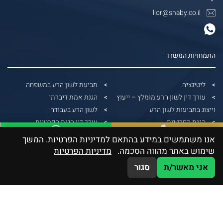
lior@shaby.co.il
התמחויות המשרד
ליטיגציה
תביעת לשון הרע במשפחה
עורך דין לשון הרע מומלץ – ייעוץ
הגנת אמת דיברתי
וייצוג בתביעות לשון הרע
לשון הרע בעבודה
הגנת הפרטיות
עורך דין הגנת הפרטיות
הונאות דיגיטליות
הפצת תמונות ללא אישור
אנו משתמשים במידע בהתאם למדיניות הפרטיות. המשך
WhatsApp
03-5379991
דיני בנקאות
עורך דין הוצאת דיבה
שימוש באתר מהווה הסכמה.
מדיניות הפרטיות
גבייה משפטית
תביעה על צילום ללא רשות
אני מאשר/ת
סגור
דיני חוזים וחברות
תביעת לשון הרע ללא הוכחת נזק
תביעה על שיימינג
תביעת לשון הרע
עורך דין לשון הרע תל אביב
לשון הרע בפייסבוק
הוצאת דיבה בעבודה