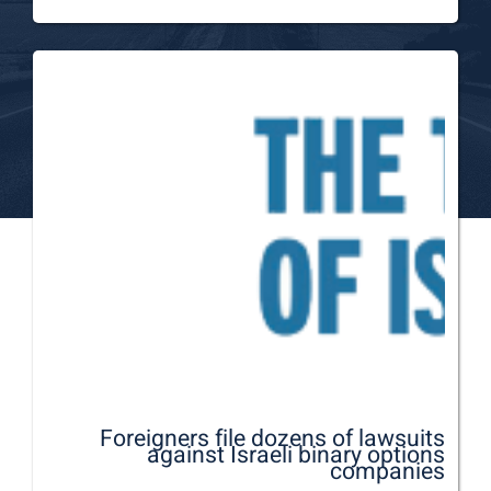
Foreigners file dozens of lawsuits
against Israeli binary options
companies