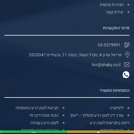
הצהרת נגישות
יצירת קשר
פרטי התקשרות
03-5379991
אריאל שרון 4, מגדל השחר, קומה 11, גבעתיים 5320047
lior@shaby.co.il
התמחויות המשרד
ליטיגציה
תביעת לשון הרע במשפחה
עורך דין לשון הרע מומלץ – ייעוץ
הגנת אמת דיברתי
וייצוג בתביעות לשון הרע
לשון הרע בעבודה
הגנת הפרטיות
עורך דין הגנת הפרטיות