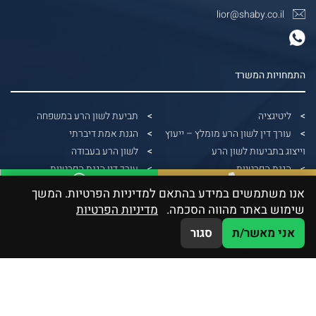
lior@shaby.co.il
התמחויות המשרד
ליטיגציה
תביעת לשון הרע במשפחה
עורך דין לשון הרע מומלץ – ייעוץ
הגנת אמת דיברתי
וייצוג בתביעות לשון הרע
לשון הרע בעבודה
הגנת הפרטיות
עורך דין הגנת הפרטיות
הונאות דיגיטליות
הפצת תמונות ללא אישור
אנו משתמשים במידע בהתאם למדיניות הפרטיות. המשך
WhatsApp
03-5379991
דיני בנקאות
עורך דין הוצאת דיבה
שימוש באתר מהווה הסכמה.
מדיניות הפרטיות
גבייה משפטית
תביעה על צילום ללא רשות
אני מאשר/ת
סגור
דיני חוזים וחברות
תביעת לשון הרע ללא הוכחת נזק
תביעה על שיימינג
תביעת לשון הרע
עורך דין לשון הרע תל אביב
לשון הרע בפייסבוק
הוצאת דיבה בעבודה