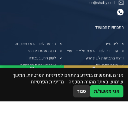
lior@shaby.co.il
התמחויות המשרד
ליטיגציה
תביעת לשון הרע במשפחה
עורך דין לשון הרע מומלץ – ייעוץ
הגנת אמת דיברתי
וייצוג בתביעות לשון הרע
לשון הרע בעבודה
הגנת הפרטיות
עורך דין הגנת הפרטיות
הונאות דיגיטליות
הפצת תמונות ללא אישור
אנו משתמשים במידע בהתאם למדיניות הפרטיות. המשך
WhatsApp
03-5379991
דיני בנקאות
עורך דין הוצאת דיבה
שימוש באתר מהווה הסכמה.
מדיניות הפרטיות
גבייה משפטית
תביעה על צילום ללא רשות
אני מאשר/ת
סגור
דיני חוזים וחברות
תביעת לשון הרע ללא הוכחת נזק
תביעה על שיימינג
תביעת לשון הרע
עורך דין לשון הרע תל אביב
לשון הרע בפייסבוק
הוצאת דיבה בעבודה