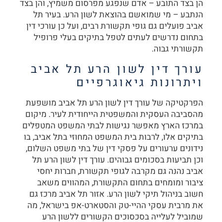
הן בצד התובע – אדם שנפגע מפרסום משמיץ, והן בצד
הנתבע – מי שמואשם בהוצאת לשון הרע. בעיר תל
אביב פועלים גם גופי תקשורת רבים, ועל כן עורכי דין
בתחום נדרשים לעתים לטפל בתיקים בעלי פרופיל
תקשורתי גבוה.
עורך דין לשון הרע תל אביב
ויתרונות גיאוגרפיים
הפרקטיקה של עורך דין לשון הרע תל אביב מושפעת
מהסביבה העסקית והמשפטית הייחודית לעיר. מיקום
במרכז הארץ מאפשר נגישות לבתי המשפט המטפלים
בתיקים אלו, לרבות בית המשפט המחוזי בתל אביב, בו
נידונים ערעורים על פסקי דין של בתי משפט השלום,
וכן תביעות בסכומים גבוהים. עורך דין לשון הרע תל
אביב נהנה גם מקרבה לגופי תקשורת, חברות יחסי
ציבור ומומחים בתחום התקשורת, המהווים משאב
חשוב בניהול תיקי לשון הרע. אזור תל אביב מרכז גם
את מרבית עסקי ההיי-טק והסטארט-אפ בישראל, מה
שמוביל לעלייה בסכסוכים הקשורים ללשון הרע