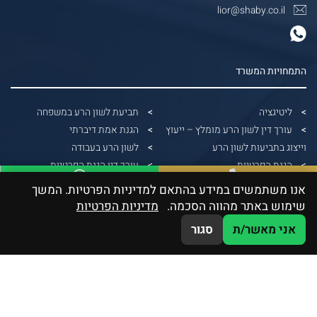
lior@shaby.co.il
התמחויות המשרד
ליטיגציה
תביעת לשון הרע במשפחה
עורך דין לשון הרע מומלץ – ייעוץ
הגנת אמת דיברתי
וייצוג בתביעות לשון הרע
לשון הרע בעבודה
הגנת הפרטיות
עורך דין הגנת הפרטיות
הונאות דיגיטליות
הפצת תמונות ללא אישור
אנו משתמשים במידע בהתאם למדיניות הפרטיות. המשך
WhatsApp
03-5379991
דיני בנקאות
עורך דין הוצאת דיבה
שימוש באתר מהווה הסכמה.
מדיניות הפרטיות
גבייה משפטית
תביעה על צילום ללא רשות
אני מאשר/ת
סגור
דיני חוזים וחברות
תביעת לשון הרע ללא הוכחת נזק
תביעה על שיימינג
תביעת לשון הרע
עורך דין לשון הרע תל אביב
לשון הרע בפייסבוק
הוצאת דיבה בעבודה