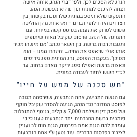
הנהג לא הסכים לכך, ולפי דברי הנהג, אותה אישה
רצתה להיכנס למונית תוך שהיא מעשנת. הנהג
התעקש שלא תיסע במונית שלו ונוכח בקשתו, בין
הצדדים היו חילופי דברים – ואז אחת מהן החליטה
פשוט לפרוק את זעמה בפוסט קשה במיוחד, עם
התמונה של הנהג, פרסום שקיבל מאות שיתופים
ותגובות רבות ברשת. בין השאר נכתב "אם מישהו מכיר
אותו אולי שיאפס את החיה… ותיזהרו ממנו – הוא
מסוכן". בעקבות הפוסט, נהג המונית ספג גידופים
ונאצות ברשת ואפילו ספג יריקה מאדם ברחוב, עד
לכדי חשש לחזור לעבודה במונית.
"חש סכנה של ממש על חייו"
עם הגשת התביעה, אחת הנתבעות, שפרסמה תגובה
לפוסט המדובר נגד הנהג, הגיעה להסדר שקיבל תוקף
של פסק דין ושילמה 7,000 שקלים, בנוסף להתנצלות
פומבית ברשת החברתית. יתר הנתבעים טענו כי כי
עומדת להם הגנת אמת בפרסום, הגנת תום לב ועניין
לציבור בפרסום הדברים. עוד נטען ע"י אחת הנתבעות