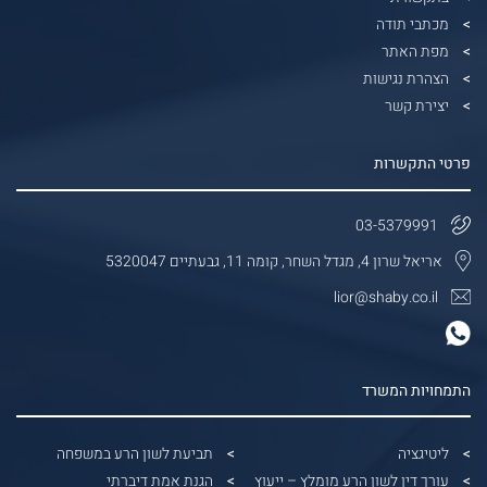
מכתבי תודה
מפת האתר
הצהרת נגישות
יצירת קשר
פרטי התקשרות
03-5379991
אריאל שרון 4, מגדל השחר, קומה 11, גבעתיים 5320047
lior@shaby.co.il
התמחויות המשרד
ליטיגציה
תביעת לשון הרע במשפחה
עורך דין לשון הרע מומלץ – ייעוץ
הגנת אמת דיברתי