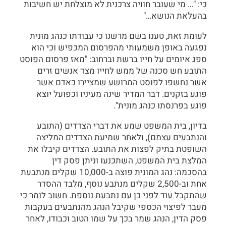
כי: "… מי שעובר חוויה צרכנית לא מוצלחת יש חשיבות
בהעלאת הנושא…"
לעומת זאת, טענו בשם מרשנו כי עבודתו כנהג מונית
נפגעה באופן משמעותי מהפרסום המכפיש וכי הוא
ספג איומים על חייו ברשת וברחוב: "מאז פרסום הפוסט
התובע חש סכנה של ממש לחייו מצד אנשים זרים
אשר נחשפו לפוסט המרושע שמציירו כאדם אשר
פוגע בזקנים. דבר המדיר שינה מעיניו וכפועל יוצא
פוגע בפרנסתו כנהג מונית".
בדיון, בית המשפט שמע את דברי הצדדים (התובע
והנתבעים עצמם), ולאחר שמיעת הצדדים המליצה
השופטת בתיק לפצות את התובע. הצדדים קיבלו את
המלצת בית המשפט, השתכנעו וניתן פסק דין
בהסכמה: נהג המונית פוצה ב-10,000 שקלים מנתבעת
אחת וב-2,500 שקלים מנתבע נוסף, מלבד ההסדר
שהתקבל עוד לפני כן עם נתבעת נוספת. חשוב לומר כי
מעבר לפיצוי הכספי שקיבל הנהג מהנתבעים בעקבות
פסק הדין, הנהג שמר בכך על שמו הטוב וכבודו, לאחר