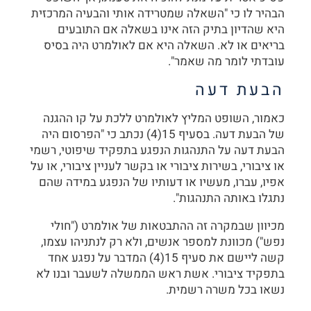
הבהיר לו כי "השאלה שמטרידה אותי והבעיה המרכזית
היא שהדיון בתיק הזה אינו בשאלה אם התובעים
בריאים או לא. השאלה היא אם לאולמרט היה בסיס
עובדתי לומר מה שאמר".
הבעת דעה
כאמור, השופט המליץ לאולמרט ללכת על קו ההגנה
של הבעת דעה. בסעיף 15(4) נכתב כי "הפרסום היה
הבעת דעה על התנהגות הנפגע בתפקיד שיפוטי, רשמי
או ציבורי, בשירות ציבורי או בקשר לעניין ציבורי, או על
אפיו, עברו, מעשיו או דעותיו של הנפגע במידה שהם
נתגלו באותה התנהגות".
מכיוון שבמקרה זה ההתבטאות של אולמרט ("חולי
נפש") מכוונת למספר אנשים, ולא רק לנתניהו עצמו,
קשה ליישם את סעיף 15(4) המדבר על נפגע אחד
בתפקיד ציבורי. אשת ראש הממשלה לשעבר ובנו לא
נשאו בכל משרה רשמית.