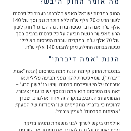
מה אומר החוק היבש?
החוק במדינת ישראל מאפשר לתבוע בעבור כל פרסום
לשון הרע כ-70 אלף ש"ח ללא הוכחת נזק וסך של 140
אלף ש"ח אם הדבר נעשה בזדון. מה הכוונה? חוק לשון
הרע מאפשר הגשת תביעה על כל פרסום ברבים בסך
של 70 אלף ש"ח. במקרים שבהם הפרסום השלילי
נעשה בכוונה תחילה, ניתן לתבוע 140 אלף ש"ח.
הגנת "אמת דיברתי"
במסגרת החוק קיימת הגנת אמת בפרסום (הגנת "אמת
דיברתי"), שמאפשרת להגן מפני תביעה פלילית או
אזרחית על מי שפירסם פרסום שיש בו "לשון הרע" –
זאת אם הפרסום הוא אמת ובנוסף יש בו עניין ציבורי.
המשמעות: הנתבע, במקרה זה אהוד אולמרט, יצטרך
להוכיח כי בדבריו מתקיימים שני היסודות של הסעיף:
"אמיתות הפרסום" ו"עניין ציבורי".
אולמרט ביקש לערוך לבני משפחת נתניהו בדיקה
פסיכיאטרית על מנת להוכיח את טענתו, אך השופט