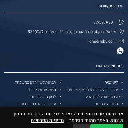
פרטי התקשרות
03-5379991
אריאל שרון 4, מגדל השחר, קומה 11, גבעתיים 5320047
lior@shaby.co.il
התמחויות המשרד
ליטיגציה
תביעת לשון הרע במשפחה
עורך דין לשון הרע מומלץ – ייעוץ
הגנת אמת דיברתי
וייצוג בתביעות לשון הרע
לשון הרע בעבודה
הגנת הפרטיות
עורך דין הגנת הפרטיות
הונאות דיגיטליות
הפצת תמונות ללא אישור
אנו משתמשים במידע בהתאם למדיניות הפרטיות. המשך
דיני בנקאות
עורך דין הוצאת דיבה
שימוש באתר מהווה הסכמה.
מדיניות הפרטיות
גבייה משפטית
תביעה על צילום ללא רשות