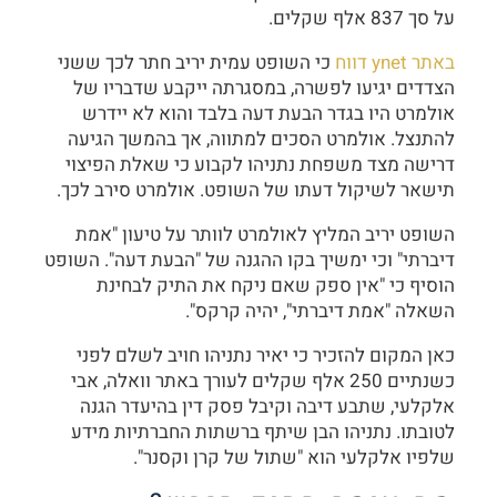
על סך 837 אלף שקלים.
באתר ynet דווח
כי השופט עמית יריב חתר לכך ששני
הצדדים יגיעו לפשרה, במסגרתה ייקבע שדבריו של
אולמרט היו בגדר הבעת דעה בלבד והוא לא יידרש
להתנצל. אולמרט הסכים למתווה, אך בהמשך הגיעה
דרישה מצד משפחת נתניהו לקבוע כי שאלת הפיצוי
תישאר לשיקול דעתו של השופט. אולמרט סירב לכך.
השופט יריב המליץ לאולמרט לוותר על טיעון "אמת
דיברתי" וכי ימשיך בקו ההגנה של "הבעת דעה". השופט
הוסיף כי "אין ספק שאם ניקח את התיק לבחינת
השאלה "אמת דיברתי", יהיה קרקס".
כאן המקום להזכיר כי יאיר נתניהו חויב לשלם לפני
כשנתיים 250 אלף שקלים לעורך באתר וואלה, אבי
אלקלעי, שתבע דיבה וקיבל פסק דין בהיעדר הגנה
לטובתו. נתניהו הבן שיתף ברשתות החברתיות מידע
שלפיו אלקלעי הוא "שתול של קרן וקסנר".