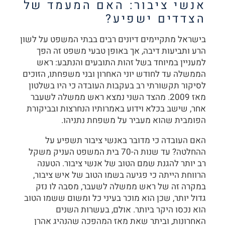
אנשי ציבור: האם המעמד של
הצדדים ישפיע?
בישראל מתקיימים דיונים רבים בבתי המשפט על לשון
הרע ותביעות דיבה, אך באופן טבעי משפט זה הפך
למעניין במיוחד בשל זהות התובעים והנתבע: ראש
הממשלה עד לחודש יוני האחרון ובני משפחתו, הזוכים
לסיקור תקשורתי רב בעקבות העובדה כי היו בשלטון
מאז 2009. מהצד השני נמצא ראש ממשלה לשעבר
אחר, שישב בכלא וידוע באמרותיו הנחרצות ובביקורת
הפומבית שהוא מעביר על משפחת נתניהו.
האם העובדה כי מדובר באנשי ציבור תשפיע על
ההחלטה? עד שנות ה-70 בית המשפט העניק משקל
רב יותר להגנת שמם הטוב של אנשי ציבור. הטענה
הרווחת הייתה כי פגיעה בשמו הטוב של איש ציבור,
במקרה זה של ראש ממשלה לשעבר, מסבה לו נזק
גדול יותר, שכן הוא מוכר בעיני כל ומשום ששמו הטוב
הוא נכסו היקר ביותר. אולם, בעשרות השנים
האחרונות, וביתר שאת מאז המהפכה שהנהיג אהרן