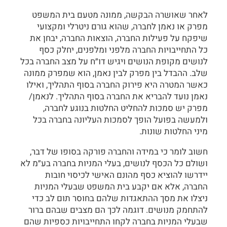
לאחר שאושרה הבקשה, ממונה מטעם בית המשפט
מפרק או נאמן לחברה, שהוא גורם ניטרלי ומקצועי
שיפקח על פעילות החברה, הוצאות החברה, יבחן את
כל התחייבויות החברה מלפני ומלפנים, יחלק כסף
לנושים מקופת הנושים ויגיש דו״ח על מצב החברה בכל
שלב. ההבדל בין מפרק לבין נאמן, הוא שמפרק ממונה
כאשר המטרה היא פירוק החברה בסוף התהליך, ואילו
נאמן נועד להבריא את החברה בסוף התהליך. לנאמן/
מפרק יש סמכות להחליט החלטות בנוגע לחברה,
ולמעשה בפועל הופך לסמכות העליונה בחברה בכל
מיני החלטות שונות.
חשוב לומר כי במידה והחברה פורקה בסופו של דבר,
ושולם כל הכסף לנושים, בעלי המניות בחברה בע״מ לא
יידרשו להוציא כסף מהונם האישי לכיסוי חובות
החברה, אלא אם יקבע בית המשפט שבעלי המניות
ניצלו את מסך ההתאגדות שלהם בחוסר תום לב כדי
להתחמק מנושים. דוגמה לכך הם מצבים שבהם ברור
שבעלי המניות בחברה לקחו התחייבויות כספיות שהם