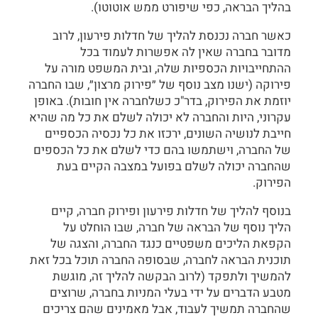
בהליך הבראה, כפי שיפורט ממש אוטוטו).
כאשר חברה נכנסת להליך של חדלות פירעון, לרוב
מדובר בחברה שאין לה אפשרות לעמוד בכל
ההתחייבויות הכספיות שלה, ובית המשפט מורה על
פירוקה (ישנו מצב נוסף של ״פירוק מרצון״, שבו החברה
יוזמת את הפירוק, בדר"כ כשלחברה אין חובות). באופן
עקרוני, היות והחברה לא יכולה לשלם את כל מה שהיא
חייבת לנושיה השונים, ירכזו את כל נכסיה הכספיים
של החברה, וישתמשו בהם כדי לשלם את כל הכספים
שהחברה יכולה לשלם בפועל במצבה הקיים בעת
הפירוק.
בנוסף להליך של חדלות פירעון ופירוק חברה, קיים
הליך נוסף של הבראה של חברה, שבו הוחלט על
הקפאת הליכים משפטיים כנגד החברה, והצגה של
תוכנית הבראה לחברה, שבסופה החברה תוכל בכל זאת
להמשיך ולתפקד (לרוב הבקשה להליך זה, מוגשת
מטבע הדברים על ידי בעלי המניות בחברה, שרוצים
שהחברה תמשיך לעבוד, אבל מאמינים שהם צריכים