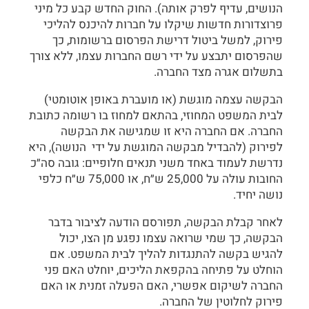
הנושים, עדיף לפרק אותה). החוק החדש קבע כל מיני
פרוצדורות חדשות שיקלו על חברות להיכנס להליכי
פירוק, למשל ביטול דרישת הפרסום ברשומות, כך
שהפרסום יתבצע על ידי רשם החברות עצמו, ללא צורך
בתשלום אגרה מצד החברה.
הבקשה עצמה מוגשת (או מועברת באופן אוטומטי)
לבית המשפט המחוזי, בהתאם למחוז בו רשומה כתובת
החברה. אם החברה היא זו שמגישה את הבקשה
לפירוק (להבדיל מבקשה המוגשת על ידי הנושה), היא
נדרשת לעמוד באחד משני תנאים חלופיים: גובה סה״כ
החובות עולה על 25,000 ש״ח, או 75,000 ש״ח כלפי
נושה יחיד.
לאחר קבלת הבקשה, תפורסם הודעה לציבור בדבר
הבקשה, כך שמי שרואה עצמו נפגע מן הצו, יכול
להגיש בקשה להתנגדות להליך לבית המשפט. אם
הוחלט על פתיחה בהקפאת הליכים, יוחלט האם פני
החברה לשיקום אפשרי, האם הפעלה זמנית או האם
פירוק לחלוטין של החברה.