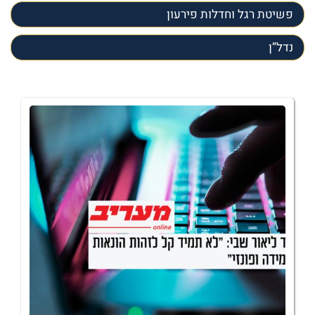
פשיטת רגל וחדלות פירעון
נדל”ן