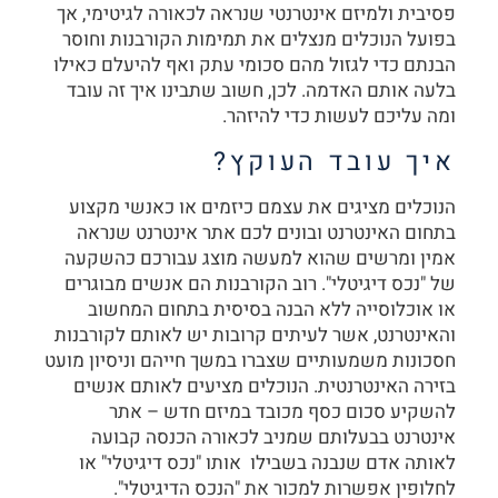
פסיבית ולמיזם אינטרנטי שנראה לכאורה לגיטימי, אך
בפועל הנוכלים מנצלים את תמימות הקורבנות וחוסר
הבנתם כדי לגזול מהם סכומי עתק ואף להיעלם כאילו
בלעה אותם האדמה. לכן, חשוב שתבינו איך זה עובד
ומה עליכם לעשות כדי להיזהר.
איך עובד העוקץ?
הנוכלים מציגים את עצמם כיזמים או כאנשי מקצוע
בתחום האינטרנט ובונים לכם אתר אינטרנט שנראה
אמין ומרשים שהוא למעשה מוצג עבורכם כהשקעה
של "נכס דיגיטלי". רוב הקורבנות הם אנשים מבוגרים
או אוכלוסייה ללא הבנה בסיסית בתחום המחשוב
והאינטרנט, אשר לעיתים קרובות יש לאותם לקורבנות
חסכונות משמעותיים שצברו במשך חייהם וניסיון מועט
בזירה האינטרנטית. הנוכלים מציעים לאותם אנשים
להשקיע סכום כסף מכובד במיזם חדש – אתר
אינטרנט בבעלותם שמניב לכאורה הכנסה קבועה
לאותה אדם שנבנה בשבילו אותו "נכס דיגיטלי" או
לחלופין אפשרות למכור את "הנכס הדיגיטלי".