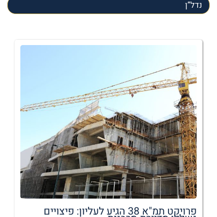
נדל”ן
פרויקט תמ"א 38 הגיע לעליון: פיצויים