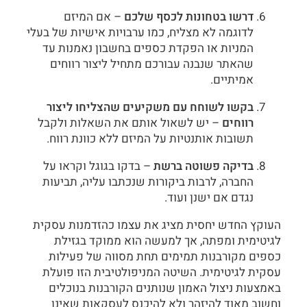
דרשו בטחונות לכסף שלכם
– אם המיזם
לדוגמה לא מצליח, כמו ערבויות אישיות של בעלי
המניות או הפקדת כספים בחשבון נאמנות עד
שהאתר שנבנה עבורכם מתחיל ליצור רווחים
אמיתיים.
בקשו לשוחח עם משקיעים שהצליחו ליצור
רווחים
– יש לשאול אותם את השאלות ולקבל
תשובות אותנטיות על המיזם ללא כוונת רווח.
בדיקה פשוטה ברשת
– בדקו בגוגל וקראו על
החברה, לרבות ביקורות שנכתבו עליה, תביעות
נגדם אם ישנן ועוד.
העוקץ החדש יחסית מציג את עצמו כהזדמנות עסקית
לגיטימית ומפתה, אך למעשה הוא ממוקד בגזילת
כספים מקורבנות תמימים תחת מסווה של פעילות
עסקית לגיטימית. השיטה המניפולטיבית הזו פועלת
באמצעות ניצול האמון שנותנים הקורבנות בנוכלים
וחשוב מאוד להיזהר ולא להיכנס לעסקאות שאינן