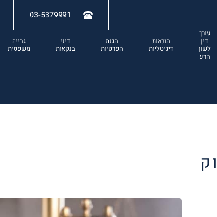
03-5379991
עורך
דין
הונאות
הגנת
דיני
גבייה
לשון
דיגיטליות
הפרטיות
בנקאות
משפטית
הרע
ק