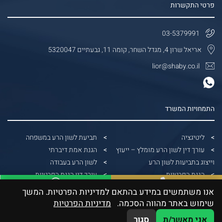
פרטי התקשרות
03-5379991
אריאל שרון 4, מגדל השחר, קומה 11, גבעתיים 5320047
lior@shaby.co.il
התמחויות המשרד
ליטיגציה
תביעת לשון הרע במשפחה
עורך דין לשון הרע מומלץ – ייעוץ
הגנת אמת דיברתי
וייצוג בתביעות לשון הרע
לשון הרע בעבודה
הגנת הפרטיות
עורך דין הגנת הפרטיות
הונאות דיגיטליות
הפצת תמונות ללא אישור
אנו משתמשים במידע בהתאם למדיניות הפרטיות. המשך
WhatsApp
03-5379991
דיני בנקאות
עורך דין הוצאת דיבה
שימוש באתר מהווה הסכמה.
מדיניות הפרטיות
גבייה משפטית
תביעה על צילום ללא רשות
אני מאשר/ת
סגור