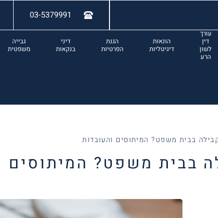
03-5379991
עורך
דין
הונאות
הגנת
דיני
גבייה
לשון
דיגיטליות
הפרטיות
בנקאות
משפטית
הרע
קבילה בבית משפט? המיתוסים והעובדות
ה בבית משפט? המיתוסים ו