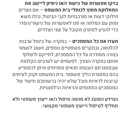
בדקו אפשרות של גישור ו/או ניסיון ליישב את
המחלוקת מחוץ לכותלי בית המשפט
– אם נוצרים
חילוקי דעות או מורכבויות לגבי הביטול, נהלו משא
ומתן עם המלווה או פנו לאפשרות של גישור/הסדר
כדי להגיע לפתרון מקובל על שני הצדדים.
תעדו את כל המסמכים
– במקרה של ביטול ערבות
להלוואה, ובמקרים משפטיים נוספים, חשוב לשמור
בצורה מסודרת על כל המסמכים, לתייקם ולשלוף
אותם במקרה הצורך. לפעמים יש לערבים הקלטות
שבמסגרתם הובטחו תנאים מסוימים וניתן להסתייע
בהם במסגרת הליך משפטי. בית המשפט זקוק לעיתים
קרובות לראיות וחבל שלא יהיה ברשותכם תיעוד של
המסמכים החתומים והראיות הרלוונטיות.
המידע המוצג לא מהווה טיפול ו/או ייעוץ משפטי ולא
תחליף לטיפול וייעוץ משפטי מקצועי.