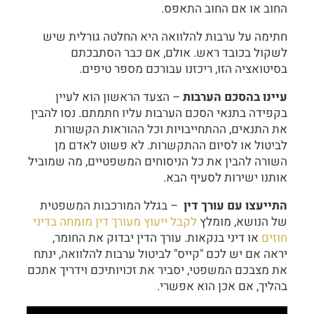
החוב או אם החוב התאפס.
חתימה על ערבות להלוואה היא החלטה גורלית שיש
לשקול בכובד ראש. אולם, אם כבר הסתבכתם
בסיטואציה הזו, ריכזנו עבורכם מספר טיפים.
עיינו בהסכם הערבות
– הצעד הראשון הוא לעיין
בקפידה בתנאי הסכם הערבות עליו חתמתם. נסו להבין
את התנאים, ההתחייבויות וכל ההוראות הקשורות
לביטול או לסיום ההתקשרות. לא פשוט לאדם מן
השורה להבין את כל הניסוחים המשפטיים, מה שמוביל
אותנו ישירות לסעיף הבא.
התייעצו עם עורך דין
– בגלל המורכבות המשפטית
של הנושא, מומלץ
לקבל ייעוץ מעורך דין מומחה בדיני
חוזים
או דיני בנקאות. עורך הדין יבדוק את החומר,
יראה אם יש לכם "קייס" לביטול ערבות להלוואה, ינתח
את מצבכם המשפטי, יסביר את זכויותיכם וידריך אתכם
בהליך, אם אכן הוא אפשרי.