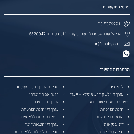
פרטי התקשרות
03-5379991
אריאל שרון 4, מגדל השחר, קומה 11, גבעתיים 5320047
lior@shaby.co.il
התמחויות המשרד
ליטיגציה
תביעת לשון הרע במשפחה
עורך דין לשון הרע מומלץ – ייעוץ
הגנת אמת דיברתי
וייצוג בתביעות לשון הרע
לשון הרע בעבודה
הגנת הפרטיות
עורך דין הגנת הפרטיות
הונאות דיגיטליות
הפצת תמונות ללא אישור
דיני בנקאות
עורך דין הוצאת דיבה
גבייה משפטית
תביעה על צילום ללא רשות